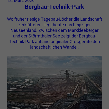
12. März 2026
Bergbau-Technik-Park
Wo früher riesige Tagebau-Löcher die Landschaft
zerklüfteten, liegt heute das Leipziger
Neuseenland. Zwischen dem Markkleeberger
und der Störmthaler See zeigt der Bergbau-
Technik-Park anhand originaler Großgeräte den
landschaftlichen Wandel.