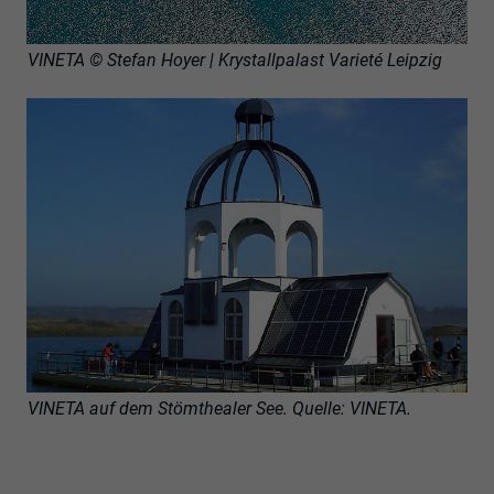
VINETA © Stefan Hoyer | Krystallpalast Varieté Leipzig
VINETA auf dem Stömthealer See. Quelle: VINETA.