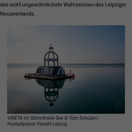
Besucher die Website nutzt.
das wohl ungewöhnlichste Wahrzeichen des Leipziger
Behält die Zustände des Benutzers bei allen
Zweck
Neuseenlands.
Seitenanfragen bei.
VINETA im Störmthaler See © Tom Schulze |
Krystallpalast Varieté Leipzig