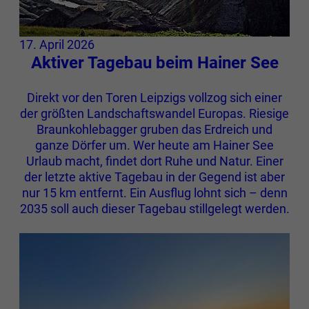
17. April 2026
Aktiver Tagebau beim Hainer See
Direkt vor den Toren Leipzigs vollzog sich einer
der größten Landschaftswandel Europas. Riesige
Braunkohlebagger gruben das Erdreich und
ganze Dörfer um. Wer heute am Hainer See
Urlaub macht, findet dort Ruhe und Natur. Einer
der letzte aktive Tagebau in der Gegend ist aber
nur 15 km entfernt. Ein Ausflug lohnt sich – denn
2035 soll auch dieser Tagebau stillgelegt werden.