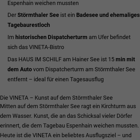
Behält die Zustände des Benutzers bei allen
Espenhain weichen mussten
Name
Cookie-Informationen anzeigen
_fbp
Zweck
Seitenanfragen bei.
Name
_gat
Der
Störmthaler See
ist ein
Badesee und ehemaliges
Anbieter
Facebook Inc.
Externe Inhalte
Tagebaurestloch
Anbieter
Google LLC
Wir verwenden auf unserer Website externe Inhalte, um Ihnen
Name
chatbase_anon_id
Laufzeit
3 Monate
zusätzliche Informationen anzubieten.
Im
historischen
Dispatcherturm
am Ufer befindet
Laufzeit
1 Tag
Anbieter
Haus im Schilf
Wird von Facebook verwendet, um eine
sich das VINETA-Bistro
Reihe von Werbeprodukten wie z.B.
Cookie von Google für Website-Analysen.
Zweck
Laufzeit
Session
Echtzeit-Gebote von Drittanbietern zu
Das HAUS IM SCHILF am Hainer See ist 15
min mit
Zweck
Erzeugt statistische Daten darüber, wie der
liefern.
Besucher die Website nutzt.
dem Auto
vom Dispatcherturm am Störmthaler See
Der Cookie speichert eine anonyme
Benutzer-ID, um Interaktionen mit dem
entfernt – ideal für einen Tagesausflug
Zweck
Chatbot über verschiedene Sitzungen
Name
_gid
hinweg nachverfolgen zu können
Die VINETA – Kunst auf dem Störmthaler See
Anbieter
Google LLC
Mitten auf dem Störmthaler See ragt ein Kirchturm aus
Name
fe_typo_user
Laufzeit
1 Tag
dem Wasser. Kunst, die an das Schicksal vieler Dörfer
Anbieter
Haus im Schilf
erinnert, die dem Tagebau Espenhain weichen mussten.
Cookie von Google für Website-Analysen.
Zweck
Erzeugt statistische Daten darüber, wie der
Heute ist die VINETA ein beliebtes Ausflugsziel – und
Laufzeit
Session