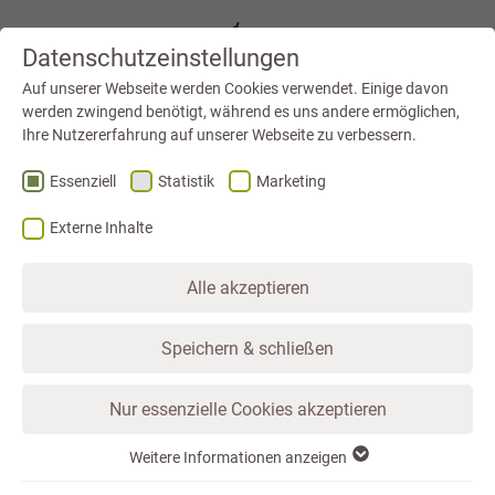
Datenschutzeinstellungen
Auf unserer Webseite werden Cookies verwendet. Einige davon
werden zwingend benötigt, während es uns andere ermöglichen,
Ihre Nutzererfahrung auf unserer Webseite zu verbessern.
Essenziell
Statistik
Marketing
STARTSEITE
FERIENWOHNUNGEN
HAUS 1 – VERFÜGBARKEIT PRÜFEN
FERIENWOHNUNG 4
Externe Inhalte
Alle akzeptieren
Sensationeller Blick von der riesigen
Speichern & schließen
Dachterrasse
Nur essenzielle Cookies akzeptieren
FERIENWOHNUNG 4
Weitere Informationen anzeigen
Essenziell