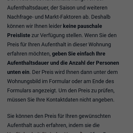
07
08
09
10
11
12
13
Aufenthaltsdauer, der Saison und weiteren
Nachfrage- und Markt-Faktoren ab. Deshalb
14
15
16
17
18
19
20
können wir Ihnen leider
keine pauschale
21
22
23
24
25
26
27
Preisliste
zur Verfügung stellen. Wenn Sie den
28
29
30
Preis für Ihren Aufenthalt in dieser Wohnung
erfahren möchten,
geben Sie einfach Ihre
Aufenthaltsdauer und die Anzahl der Personen
unten ein
. Der Preis wird Ihnen dann unter dem
Wohnungsbild im Formular oder am Ende des
Formulars angezeigt. Um den Preis zu prüfen,
müssen Sie Ihre Kontaktdaten nicht angeben.
Sie können den Preis für Ihren gewünschten
Aufenthalt auch erfahren, indem sie die