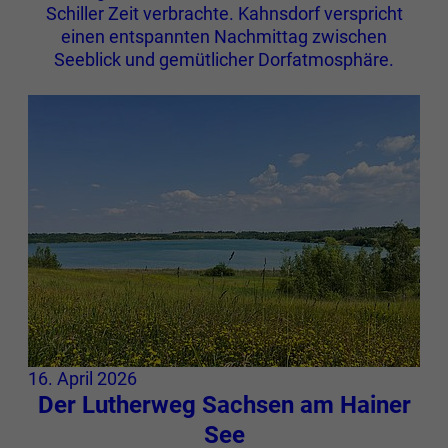
Schiller Zeit verbrachte. Kahnsdorf verspricht
einen entspannten Nachmittag zwischen
Seeblick und gemütlicher Dorfatmosphäre.
16. April 2026
Der Lutherweg Sachsen am Hainer
See