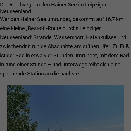
Behält die Zustände des Benutzers bei allen
Name
Cookie-Informationen anzeigen
_fbp
Der Rundweg um den Hainer See im Leipziger
Zweck
Seitenanfragen bei.
Neuseenland
Name
_gat
Anbieter
Facebook Inc.
Externe Inhalte
Wer den Hainer See umrundet, bekommt auf 16,7 km
Anbieter
Google LLC
Wir verwenden auf unserer Website externe Inhalte, um Ihnen
Name
chatbase_anon_id
Laufzeit
3 Monate
eine kleine „Best-of“-Route durchs Leipziger
zusätzliche Informationen anzubieten.
Laufzeit
1 Tag
Neuseenland: Strände, Wassersport, Hafenkulisse und
Anbieter
Haus im Schilf
Wird von Facebook verwendet, um eine
zwischendrin ruhige Abschnitte am grünen Ufer. Zu Fuß
Reihe von Werbeprodukten wie z.B.
Cookie von Google für Website-Analysen.
Zweck
Laufzeit
Session
Echtzeit-Gebote von Drittanbietern zu
ist der See in etwa vier Stunden umrundet, mit dem Rad
Zweck
Erzeugt statistische Daten darüber, wie der
liefern.
Besucher die Website nutzt.
in rund einer Stunde – und unterwegs reiht sich eine
Der Cookie speichert eine anonyme
Benutzer-ID, um Interaktionen mit dem
spannende Station an die nächste.
Zweck
Chatbot über verschiedene Sitzungen
Name
_gid
hinweg nachverfolgen zu können
Anbieter
Google LLC
Name
fe_typo_user
Laufzeit
1 Tag
Anbieter
Haus im Schilf
Cookie von Google für Website-Analysen.
Zweck
Erzeugt statistische Daten darüber, wie der
Laufzeit
Session