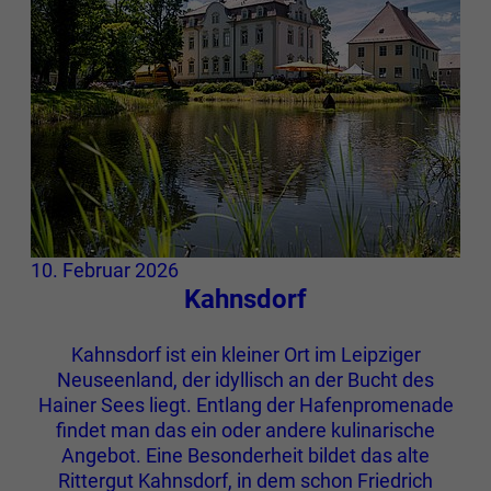
10. Februar 2026
Kahnsdorf
Kahnsdorf ist ein kleiner Ort im Leipziger
Neuseenland, der idyllisch an der Bucht des
Hainer Sees liegt. Entlang der Hafenpromenade
findet man das ein oder andere kulinarische
Angebot. Eine Besonderheit bildet das alte
Rittergut Kahnsdorf, in dem schon Friedrich